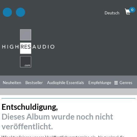
0
Deutsch
Neuheiten
Bestseller
Audiophile Essentials
Empfehlungen
Genres
Hörtipps
Top Alben
Angebote
Preorder
Vorschau
Free Sampler
Entschuldigung,
Videos
Dieses Album wurde noch nicht
veröffentlicht.