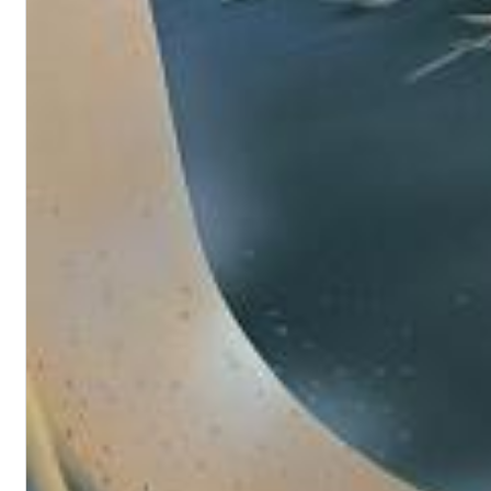
II Reworked
Kiasmos
Genre:
Electronic