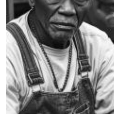
Chuck Timely & The Hourglass
ROLE MODEL
Genre:
Pop