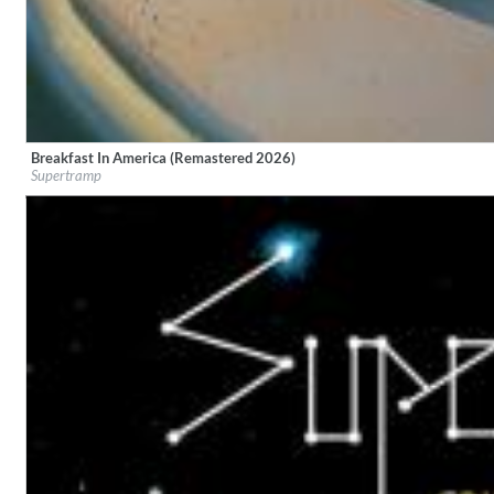
Breakfast In America (Remastered 2026)
Lunaris
Label:
A&M
Supertramp
Bruce Liu
Genre:
Rock
Genre:
Classical