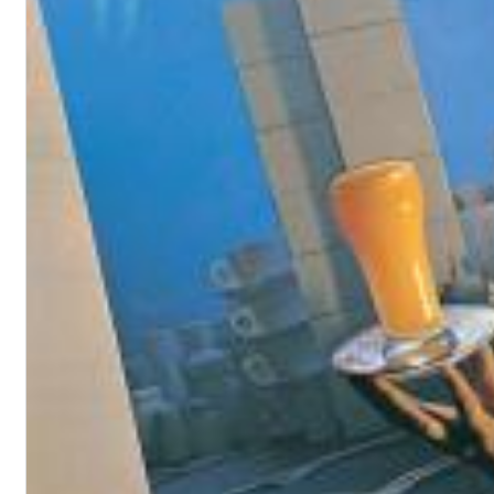
Haydn: String Quartets, Vol. 22
Leipziger Streichquartett
Genre:
Classical