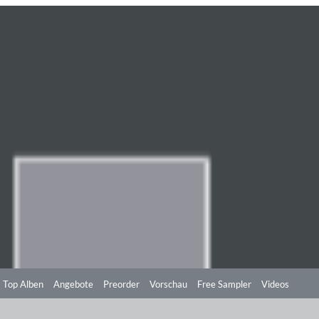
Top Alben
Angebote
Preorder
Vorschau
Free Sampler
Videos