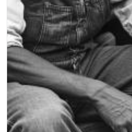
Dreamscapes II
Thomas Lemmer
Genre:
Electronic